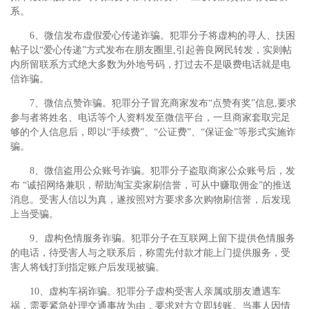
系。
6、微信发布虚假爱心传递诈骗。犯罪分子将虚构的寻人、扶困
帖子以“爱心传递”方式发布在朋友圈里,引起善良网民转发，实则帖
内所留联系方式绝大多数为外地号码，打过去不是吸费电话就是电
信诈骗。
7、微信点赞诈骗。犯罪分子冒充商家发布“点赞有奖”信息,要求
参与者将姓名、电话等个人资料发至微信平台，一旦商家套取完足
够的个人信息后，即以“手续费”、“公证费”、“保证金”等形式实施诈
骗。
8、微信盗用公众账号诈骗。犯罪分子盗取商家公众账号后，发
布 “诚招网络兼职，帮助淘宝卖家刷信誉，可从中赚取佣金”的推送
消息。受害人信以为真，遂按照对方要求多次购物刷信誉，后发现
上当受骗。
9、虚构色情服务诈骗。犯罪分子在互联网上留下提供色情服务
的电话，待受害人与之联系后，称需先付款才能上门提供服务，受
害人将钱打到指定账户后发现被骗。
10、虚构车祸诈骗。犯罪分子虚构受害人亲属或朋友遭遇车
祸，需要紧急处理交通事故为由，要求对方立即转账。当事人因情