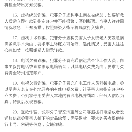
将租金转出方知受骗。
16、虚构绑架诈骗。犯罪分子虚构事主亲友被绑架，如要解救
人质需立即打款到指定账户并不能报警，否则撕票。当事人往往因
情况紧急，不知所措，按照嫌疑人指示将钱款打入账户。
17、虚构手术诈骗。犯罪分子虚构受害人子女或老人突发急病
需紧急手术为由，要求事主转账方可治疗。遇此情况，受害人往往
心急如焚，按照嫌疑人指示转款。
18、电话欠费诈骗。犯罪分子冒充通信运营企业工作人员，向
事主拨打电话或直接播放电脑语音，以其电话欠费为由，要求将欠
费资金转到指定账户。
19、电视欠费诈骗。犯罪分子冒充广电工作人员群拨电话，称
以受害人名义在外地开办的有线电视欠费，让受害人向指定账户补
齐欠费，否则将停用受害人本地的有线电视并罚款，部分人信以为
真，转款后发现被骗。
20、退款诈骗。犯罪分子冒充淘宝等公司客服拨打电话或者发
送短信谎称受害人拍下的货品缺货，需要退款，要求购买者提供银
行卡号、密码等信息，实施诈骗。