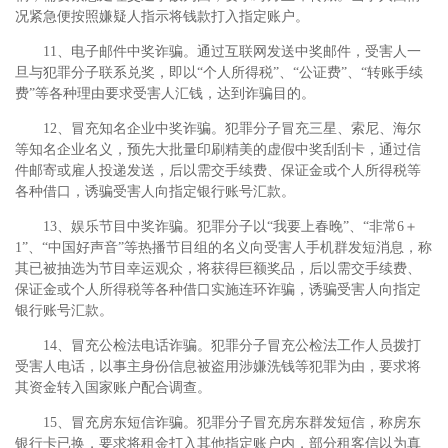
况紧急便按照嫌疑人指示将钱款打入指定账户。
11、电子邮件中奖诈骗。通过互联网发送中奖邮件，受害人一
旦与犯罪分子联系兑奖，即以“个人所得税”、“公证费”、“转账手续
费”等各种理由要求受害人汇钱，达到诈骗目的。
12、冒充知名企业中奖诈骗。犯罪分子冒充三星、索尼、海尔
等知名企业名义，预先大批量印刷精美的虚假中奖刮刮卡，通过信
件邮寄或雇人投递发送，后以需交手续费、保证金或个人所得税等
各种借口，诱骗受害人向指定银行账号汇款。
13、娱乐节目中奖诈骗。犯罪分子以“我要上春晚”、“非常6＋
1”、“中国好声音”等热播节目组的名义向受害人手机群发短消息，称
其已被抽选为节目幸运观众，将获得巨额奖品，后以需交手续费、
保证金或个人所得税等各种借口实施连环诈骗，诱骗受害人向指定
银行账号汇款。
14、冒充公检法电话诈骗。犯罪分子冒充公检法工作人员拨打
受害人电话，以事主身份信息被盗用涉嫌洗钱等犯罪为由，要求将
其资金转入国家账户配合调查。
15、冒充房东短信诈骗。犯罪分子冒充房东群发短信，称房东
银行卡已换，要求将租金打入其他指定账户内，部分租客信以为真