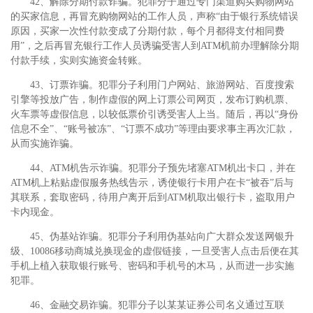
42、解除分期付款诈骗。犯罪分子通过专门渠道购买购物网站
的买家信息，再冒充购物网站的工作人员，声称“由于银行系统错误
原因，买家一次性付款变成了分期付款，每个月都得支付相同费
用”，之后再冒充银行工作人员诱骗受害人到ATM机前办理解除分期
付款手续，实则实施资金转账。
43、订票诈骗。犯罪分子利用门户网站、旅游网站、百度搜索
引擎等投放广告，制作虚假的网上订票公司网页，发布订购机票、
火车票等虚假信息，以较低票价引诱受害人上当。随后，再以“身份
信息不全”、“账号被冻”、“订票不成功”等理由要求事主再次汇款，
从而实施诈骗。
44、ATM机告示诈骗。犯罪分子预先堵塞ATM机出卡口，并在
ATM机上粘贴虚假服务热线告示，诱使银行卡用户在卡“被吞”后与
其联系，套取密码，待用户离开后到ATM机取出银行卡，盗取用户
卡内现金。
45、伪基站诈骗。犯罪分子利用伪基站向广大群众发送网银升
级、10086移动商城兑换现金的虚假链接，一旦受害人点击后便在其
手机上植入获取银行账号、密码和手机号的木马，从而进一步实施
犯罪。
46、金融交易诈骗。犯罪分子以某某证券公司名义通过互联