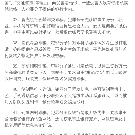
留”、“交通肇事”等理由，向受害者借钱，一些受害人没有仔细核实
就把钱打入犯罪分子提供的银行卡内。
37、冒充黑社会敲诈类诈骗。犯罪分子先获取事主身份、职
业、手机号等资料，拨打电话自称黑社会人员，受人雇佣要加以伤
害，但事主可以破财消灾，然后提供账号要求受害人汇款。
38、提供考题诈骗。犯罪分子针对即将参加考试的考生拨打电
话，称能提供考题或答案，不少考生急于求成，事先将好处费的首
付款转入指定帐户，后发现被骗。
39、高薪招聘诈骗。犯罪分子通过群发信息，以月工资数万元
的高薪招聘某类专业人士为幌子，要求事主到指定地点面试，随后
以培训费、服装费、保证金等名义实施诈骗。
40、复制手机卡诈骗。犯罪分子群发信息，称可复制手机卡，
监听手机通话信息，不少群众因个人需求主动联系嫌疑人，继而被
对方以购买复制卡、预付款等名义骗走钱财。
41、钓鱼网站诈骗。犯罪分子以银行网银升级为由，要求事主
登陆假冒银行的钓鱼网站，进而获取事主银行账户、网银密码及手
机交易码等信息实施诈骗。