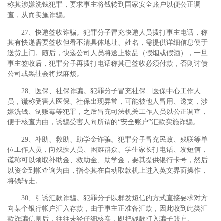
称其涉嫌洗钱犯罪，要求事主将钱转到国家安全账户以便公正调
查，从而实施诈骗。
27、快递签收诈骗。犯罪分子冒充快递人员拨打事主电话，称
其有快递需要签收但看不清具体地址、姓名，需提供详细信息便于
送货上门。随后，快递公司人员将送上物品（假烟或假酒），一旦
事主签收后，犯罪分子再拨打电话称其已签收必须付款，否则讨债
公司或黑社会将找麻烦。
28、医保、社保诈骗。犯罪分子冒充社保、医保中心工作人
员，谎称受害人医保、社保出现异常，可能被他人冒用、透支，涉
嫌洗钱、制贩毒等犯罪，之后冒充司法机关工作人员以公正调查，
便于核查为由，诱骗受害人向所谓的“安全账户”汇款实施诈骗。
29、补助、救助、助学金诈骗。犯罪分子冒充民政、残联等单
位工作人员，向残疾人员、困难群众、学生家长打电话、发短信，
谎称可以领取补助金、救助金、助学金，要其提供银行卡号，然后
以资金到帐查询为由，指令其在自动取款机上进入英文界面操作，
将钱转走。
30、引诱汇款诈骗。犯罪分子以群发短信的方式直接要求对方
向某个银行帐户汇入存款，由于事主正准备汇款，因此收到此类汇
款诈骗信息后，往往未经仔细核实，即把钱款打入骗子账户。