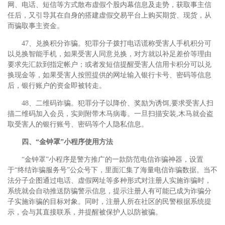
网、电话、短信等方式散布虚假个股内幕信息及走势，获取事主信
任后，又引导其在自身的搭建虚假交易平台上购买期货、现货，从
而骗取事主资金。
47、兑换积分诈骗。犯罪分子拨打电话谎称受害人手机积分可
以兑换智能手机，如果受害人同意兑换，对方就以补足差价等理由
要求先汇款到指定帐户；或者发短信提醒受害人信用卡积分可以兑
换现金等，如果受害人按照提供的网址输入银行卡号、密码等信息
后，银行账户的资金即被转走。
48、二维码诈骗。犯罪分子以降价、奖励为诱饵,要求受害人扫
描二维码加入会员，实则附带木马病毒。一旦扫描安装,木马就会盗
取受害人的银行账号、密码等个人隐私信息。
四、“金钟罩”小程序使用方法
“金钟罩”小程序是警方推广的一款防范电信诈骗神器，设置
于“终结诈骗服务号”公众号下，里面汇集了海量电信诈骗数据。当不
法分子企图通过电话、虚假网址等多种形式对注册人实施诈骗时，
系统就会自动推送防骗警示信息，提示注册人有可能已成为诈骗分
子实施诈骗的目标对象。同时，注册人所在社区的民警根据系统提
示，会与其直接联系，并提醒被保护人以防被骗。