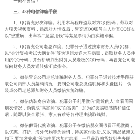
一概不要信！
三、48种电信诈骗手段
1、QQ冒充好友诈骗。利用木马程序盗取对方QQ密码，截取对
方聊天视频资料，熟悉对方情况后，冒充该QQ账号主人对其QQ好友
以“患重病、出车祸”“急需用钱”等紧急事情为由实施诈骗。
2、QQ冒充公司老总诈骗。犯罪分子通过搜索财务人员QQ群，
以“会计资格考试大纲文件”等为诱饵发送木马病毒，盗取财务人员使
用的QQ号码，并分析研判出财务人员老板的QQ号码，再冒充公司老
板向财务人员发送转账汇款指令。
3、微信冒充公司老总诈骗财务人员。犯罪分子通过技术手段获
取公司内部人员架构情况，复制公司老总微信昵称和头像图片，伪
装成公司老总添加财务人员微信实施诈骗。
4、微信伪装身份诈骗。犯罪分子利用微信“附近的人”查看周围
朋友情况，伪装成“高富帅”或“白富美”，加为好友骗取感情和信任
后，随即以资金紧张、家人有难等各种理由骗取钱财。
5、微信假冒代购诈骗。犯罪分子在微信朋友圈假冒正规微商，
以优惠、打折、海外代购等为诱饵，待买家付款后,又以“商品被海关
扣下,要加缴关税”等为由要求加付款项，一旦获取购货款则失去联