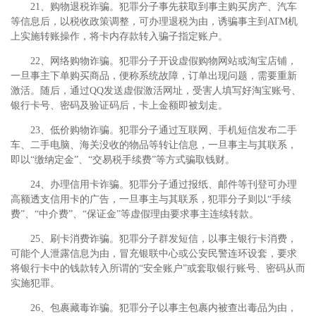
21、购物退税诈骗。犯罪分子事先获取到事主购买房产、汽车
等信息后，以税收政策调整，可办理退税为由，诱骗事主到ATM机
上实施转账操作，将卡内存款转入骗子指定账户。
22、网络购物诈骗。犯罪分子开设虚假购物网站或淘宝店铺，
一旦事主下单购买商品，便称系统故障，订单出现问题，需要重新
激活。随后，通过QQ发送虚假激活网址，受害人填写好淘宝账号、
银行卡号、密码及验证码后，卡上金额即被划走。
23、低价购物诈骗。犯罪分子通过互联网、手机短信发布二手
车、二手电脑、海关没收的物品等转让信息，一旦事主与其联系，
即以“缴纳定金”、“交易税手续费”等方式骗取钱财。
24、办理信用卡诈骗。犯罪分子通过报纸、邮件等刊登可办理
高额透支信用卡的广告，一旦事主与其联系，犯罪分子则以“手续
费”、“中介费”、“保证金”等虚假理由要求事主连续转款。
25、刷卡消费诈骗。犯罪分子群发短信，以事主银行卡消费，
可能个人泄露信息为由，冒充银联中心或公安民警连环设套，要求
将银行卡中的钱款转入所谓的“安全账户”或套取银行账号、密码从而
实施犯罪。
26、包裹藏毒诈骗。犯罪分子以事主包裹内被查出毒品为由，