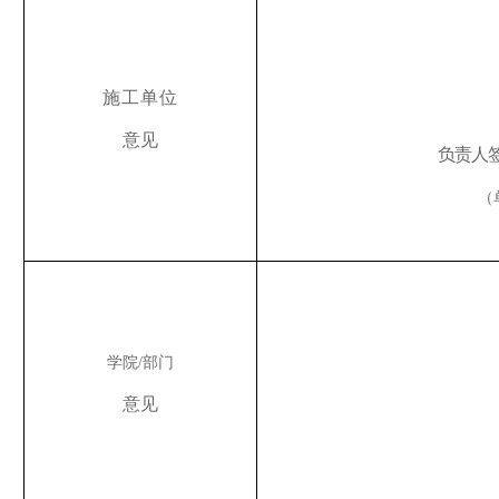
施工单位
意见
负责人
（
学院
/部门
意见