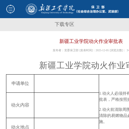
下载专区
新疆工业学院动火作业审批表
发布者：党委保卫部 [发表时间]：2025-12-05 [浏览次数]：
3
新疆工业学院
动火作业
申请单位
1.
动火人必须持
批表
，严格按照
动火
内容
2.
动火前清除周
清除的
易燃物品
施。
动火
地点