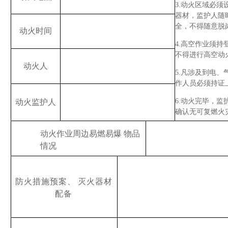
3.
动火区域必须
器材，监
护人随
全，不得随意脱
动火时间
4.
高空作业须持
不得进
行高空动
动火人
5.
凡涉及到电、
作人员必
须持证
6.
动火完毕，监
动火监护
人
确认无可复燃火
动火作业周边易燃易爆
物品
情况
防火措施预案
、
灭火器材
配备